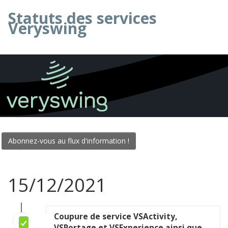
Statuts des services
Veryswing
Abonnez-vous au flux d'information !
15/12/2021
Coupure de service VSActivity,
VSPortage et VSExperience ainsi que