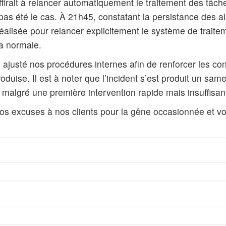
firait à relancer automatiquement le traitement des tâche
s été le cas. À 21h45, constatant la persistance des a
réalisée pour relancer explicitement le système de traite
la normale.
justé nos procédures internes afin de renforcer les contr
roduise. Il est à noter que l’incident s’est produit un sam
, malgré une première intervention rapide mais insuffisan
s excuses à nos clients pour la gêne occasionnée et vo