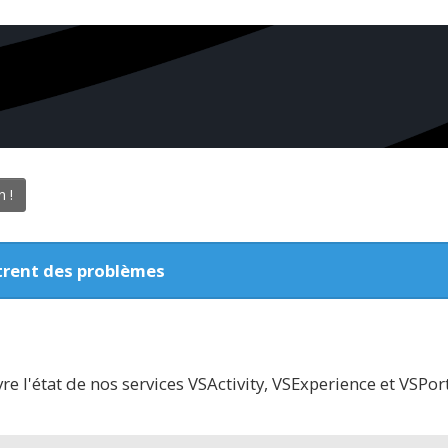
 !
trent des problèmes
e l'état de nos services VSActivity, VSExperience et VSPor