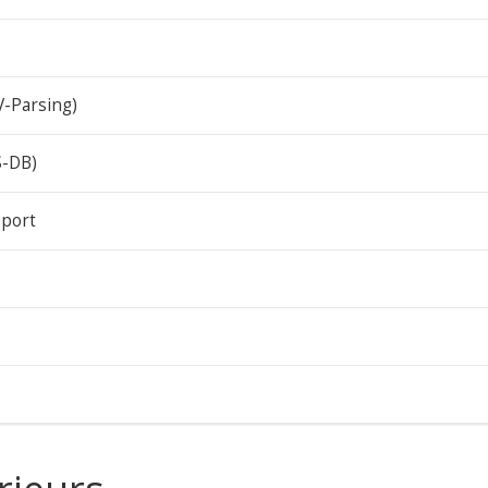
V-Parsing)
S-DB)
pport