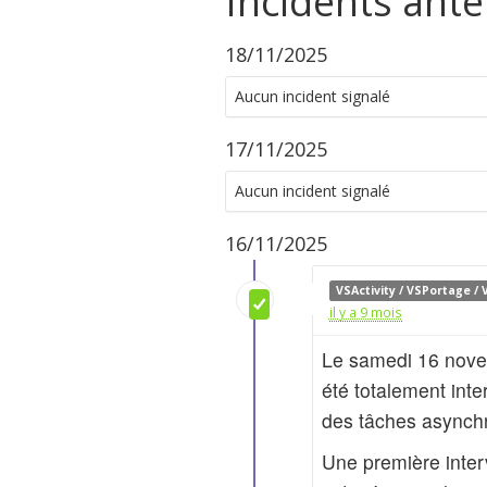
Incidents anté
18/11/2025
Aucun incident signalé
17/11/2025
Aucun incident signalé
16/11/2025
VSActivity / VSPortage /
il y a 9 mois
Le samedi 16 novem
été totalement int
des tâches asynchr
Une première interv