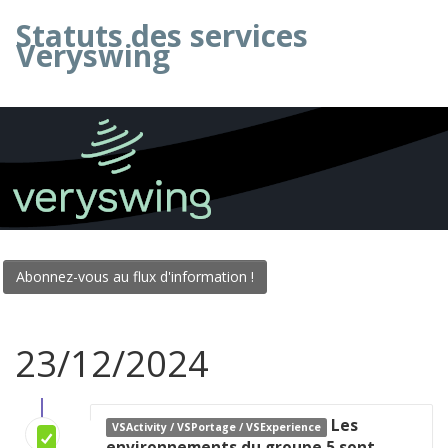
Statuts des services
Veryswing
Abonnez-vous au flux d'information !
23/12/2024
Les
VSActivity / VSPortage / VSExperience
environnements du groupe 5 sont